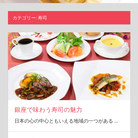
隠
れ
カテゴリー:
寿司
家
の
物
語
銀座で味わう寿司の魅力
日本の心の中心ともいえる地域の一つがある
…