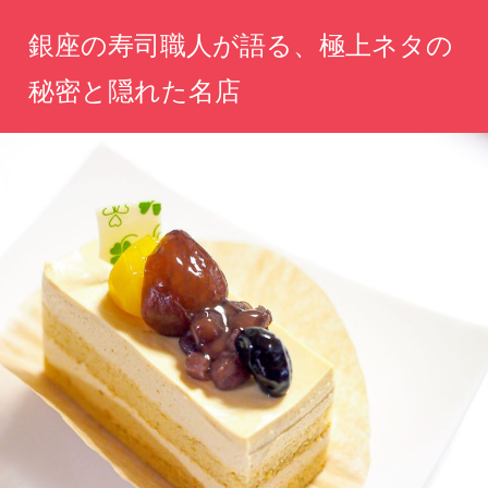
コ
銀座の寿司職人が語る、極上ネタの
ン
テ
秘密と隠れた名店
ン
極
ツ
上
へ
ネ
タ
ス
の
キ
魅
ッ
力
を、
プ
熟
練
職
人
が
伝
え
る